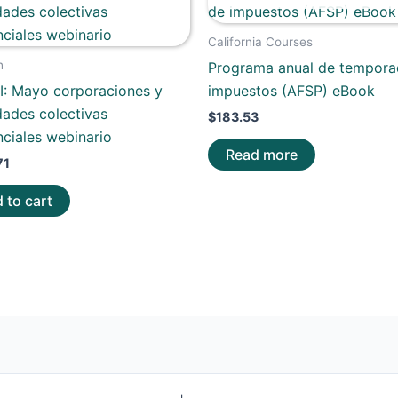
California Courses
h
Programa anual de tempora
II: Mayo corporaciones y
impuestos (AFSP) eBook
dades colectivas
$
183.53
nciales webinario
Read more
71
 to cart