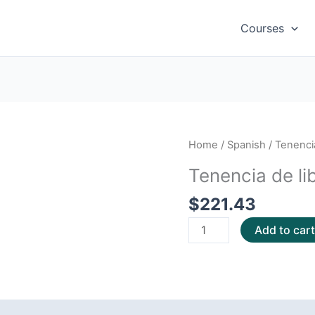
Courses
Tenencia
Home
/
Spanish
/ Tenencia
de
Tenencia de li
libros
basica:
$
221.43
Inventario
Add to car
quantity