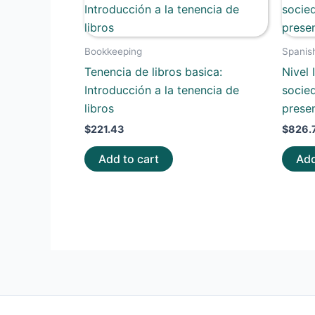
Bookkeeping
Spanis
Tenencia de libros basica:
Nivel 
Introducción a la tenencia de
socie
libros
prese
$
221.43
$
826.
Add to cart
Add